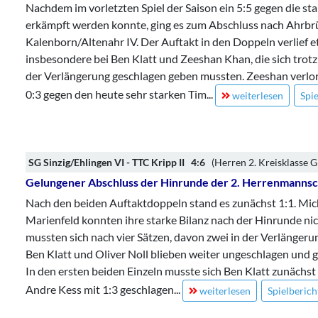
Nachdem im vorletzten Spiel der Saison ein 5:5 gegen die sta
erkämpft werden konnte, ging es zum Abschluss nach Ahrbr
Kalenborn/Altenahr IV. Der Auftakt in den Doppeln verlief e
insbesondere bei Ben Klatt und Zeeshan Khan, die sich trotz 
der Verlängerung geschlagen geben mussten. Zeeshan verlor
0:3 gegen den heute sehr starken Tim
...
weiterlesen
Spie
SG Sinzig/Ehlingen VI - TTC Kripp II 4:6
(Herren 2. Kreisklasse Gr
Gelungener Abschluss der Hinrunde der 2. Herrenmannsc
Nach den beiden Auftaktdoppeln stand es zunächst 1:1. Mi
Marienfeld konnten ihre starke Bilanz nach der Hinrunde ni
mussten sich nach vier Sätzen, davon zwei in der Verlängeru
Ben Klatt und Oliver Noll blieben weiter ungeschlagen und 
In den ersten beiden Einzeln musste sich Ben Klatt zunächst
Andre Kess mit 1:3 geschlagen
...
weiterlesen
Spielberich