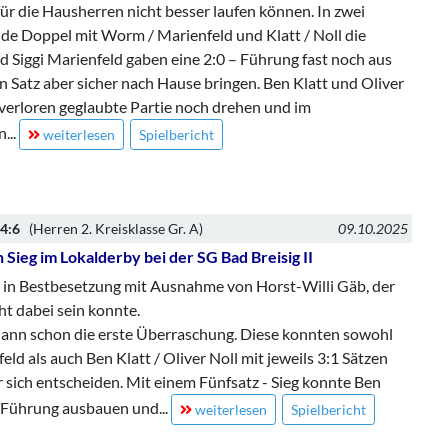
für die Hausherren nicht besser laufen können. In zwei
ide Doppel mit Worm / Marienfeld und Klatt / Noll die
Siggi Marienfeld gaben eine 2:0 – Führung fast noch aus
n Satz aber sicher nach Hause bringen. Ben Klatt und Oliver
 verloren geglaubte Partie noch drehen und im
n
...
weiterlesen
Spielbericht
 4:6
(Herren 2. Kreisklasse Gr. A)
09.10.2025
Sieg im Lokalderby bei der SG Bad Breisig II
 in Bestbesetzung mit Ausnahme von Horst-Willi Gäb, der
ht dabei sein konnte.
 dann schon die erste Überraschung. Diese konnten sowohl
ld als auch Ben Klatt / Oliver Noll mit jeweils 3:1 Sätzen
r sich entscheiden. Mit einem Fünfsatz - Sieg konnte Ben
 - Führung ausbauen und
...
weiterlesen
Spielbericht