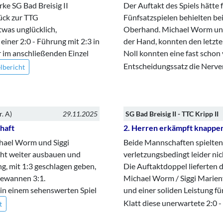
rke SG Bad Breisig II
Der Auftakt des Spiels hätte 
ück zur TTG
Fünfsatzspielen behielten be
twas unglücklich,
Oberhand. Michael Worm und 
einer 2:0 - Führung mit 2:3 in
der Hand, konnten den letzte
 im anschließenden Einzel
Noll konnten eine fast schon
Entscheidungssatz die Nerve
lbericht
. A)
29.11.2025
SG Bad Breisig II - TTC Kripp II
haft
2. Herren erkämpft knappen 
chael Worm und Siggi
Beide Mannschaften spielten
cht weiter ausbauen und
verletzungsbedingt leider nic
ng, mit 1:3 geschlagen geben,
Die Auftaktdoppel lieferten
gewannen 3:1.
Michael Worm / Siggi Marienfe
 in einem sehenswerten Spiel
und einer soliden Leistung fü
Klatt diese unerwartete 2:0
t