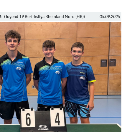
6
(Jugend 19 Bezirksliga Rheinland Nord (HR))
05.09.2025