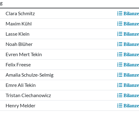
ng
Clara Schmitz
Bilanz
Maxim Kühl
Bilanz
Lasse Klein
Bilanz
Noah Blüher
Bilanz
Evren Mert Tekin
Bilanz
Felix Freese
Bilanz
Amalia Schulze-Selmig
Bilanz
Emre Ali Tekin
Bilanz
Tristan Ciechanowicz
Bilanz
Henry Melder
Bilanz