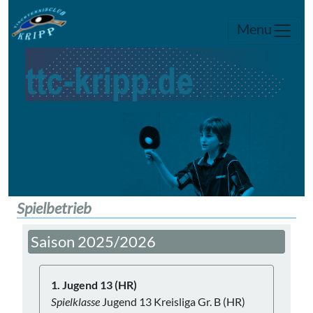
Menu
Spielbetrieb
Saison 2025/2026
1. Jugend 13 (HR)
Spielklasse
Jugend 13 Kreisliga Gr. B (HR)