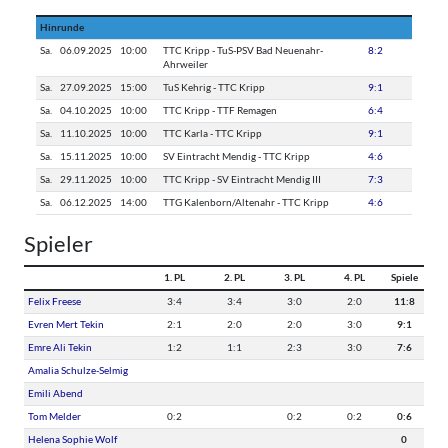
Hinrunde
Sa.
06.09.2025
10:00
TTC Kripp - TuS-PSV Bad Neuenahr-
8:2
Ahrweiler
Sa.
27.09.2025
15:00
TuS Kehrig - TTC Kripp
9:1
Sa.
04.10.2025
10:00
TTC Kripp - TTF Remagen
6:4
Sa.
11.10.2025
10:00
TTC Karla - TTC Kripp
9:1
Sa.
15.11.2025
10:00
SV Eintracht Mendig - TTC Kripp
4:6
Sa.
29.11.2025
10:00
TTC Kripp - SV Eintracht Mendig III
7:3
Sa.
06.12.2025
14:00
TTG Kalenborn/Altenahr - TTC Kripp
4:6
Spieler
1. PL
2. PL
3. PL
4. PL
Spiele
Felix Freese
3:4
3:4
3:0
2:0
11:8
Evren Mert Tekin
2:1
2:0
2:0
3:0
9:1
Emre Ali Tekin
1:2
1:1
2:3
3:0
7:6
Amalia Schulze-Selmig
Emili Abend
Tom Melder
0:2
0:2
0:2
0:6
Helena Sophie Wolf
0