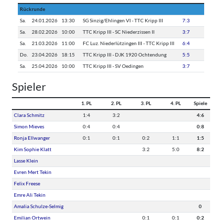
Rückrunde
Sa.
24.01.2026
13:30
SG Sinzig/Ehlingen VI - TTC Kripp III
7:3
Sa.
28.02.2026
10:00
TTC Kripp III - SC Niederzissen II
3:7
Sa.
21.03.2026
11:00
FC Luz. Niederlützingen III - TTC Kripp III
6:4
Do.
23.04.2026
18:15
TTC Kripp III - DJK 1920 Ochtendung
5:5
Sa.
25.04.2026
10:00
TTC Kripp III - SV Oedingen
3:7
Spieler
1. PL
2. PL
3. PL
4. PL
Spiele
Clara Schmitz
1:4
3:2
4:6
Simon Mieves
0:4
0:4
0:8
Ronja Ellwanger
0:1
0:1
0:2
1:1
1:5
Kim Sophie Klatt
3:2
5:0
8:2
Lasse Klein
Evren Mert Tekin
Felix Freese
Emre Ali Tekin
Amalia Schulze-Selmig
0
Emilian Ortwein
0:1
0:1
0:2