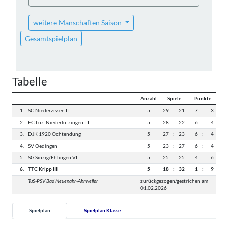
weitere Manschaften Saison
Gesamtspielplan
Tabelle
Anzahl
Spiele
Punkte
1.
SC Niederzissen II
5
29
:
21
7
:
3
2.
FC Luz. Niederlützingen III
5
28
:
22
6
:
4
3.
DJK 1920 Ochtendung
5
27
:
23
6
:
4
4.
SV Oedingen
5
23
:
27
6
:
4
5.
SG Sinzig/Ehlingen VI
5
25
:
25
4
:
6
6.
TTC Kripp III
5
18
:
32
1
:
9
TuS-PSV Bad Neuenahr-Ahrweiler
zurückgezogen/gestrichen am
01.02.2026
Spielplan
Spielplan Klasse