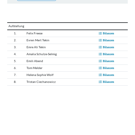
Aufstellung
1.
Felix Freese
Bilanzen
2.
Evren Mert Tekin
Bilanzen
3.
Emre Ali Tekin
Bilanzen
4.
Amalia Schulze-Selmig
Bilanzen
5.
Emili Abend
Bilanzen
6.
Tom Melder
Bilanzen
7.
Helena Sophie Wolf
Bilanzen
8.
Tristan Ciechanowicz
Bilanzen