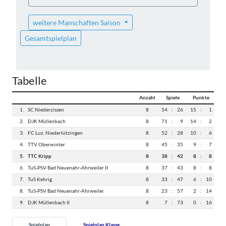
weitere Manschaften Saison
Gesamtspielplan
Tabelle
Anzahl
Spiele
Punkte
1.
SC Niederzissen
8
54
:
26
15
:
1
2.
DJK Müllenbach
8
71
:
9
14
:
2
3.
FC Luz. Niederlützingen
8
52
:
28
10
:
6
4.
TTV Oberwinter
8
45
:
35
9
:
7
5.
TTC Kripp
8
38
:
42
8
:
8
6.
TuS-PSV Bad Neuenahr-Ahrweiler II
8
37
:
43
8
:
8
7.
TuS Kehrig
8
33
:
47
6
:
10
8.
TuS-PSV Bad Neuenahr-Ahrweiler
8
23
:
57
2
:
14
9.
DJK Müllenbach II
8
7
:
73
0
:
16
Spielplan
Spielplan Klasse