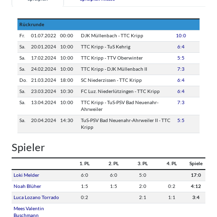
Rückrunde
Fr.
01.07.2022
00:00
DJK Müllenbach - TTC Kripp
10:0
Sa.
20.01.2024
10:00
TTC Kripp - TuS Kehrig
6:4
Sa.
17.02.2024
10:00
TTC Kripp - TTV Oberwinter
5:5
Sa.
24.02.2024
10:00
TTC Kripp - DJK Müllenbach II
7:3
Do.
21.03.2024
18:00
SC Niederzissen - TTC Kripp
6:4
Sa.
23.03.2024
10:30
FC Luz. Niederlützingen - TTC Kripp
6:4
Sa.
13.04.2024
10:00
TTC Kripp - TuS-PSV Bad Neuenahr-
7:3
Ahrweiler
Sa.
20.04.2024
14:30
TuS-PSV Bad Neuenahr-Ahrweiler II - TTC
5:5
Kripp
Spieler
1. PL
2. PL
3. PL
4. PL
Spiele
Loki Melder
6:0
6:0
5:0
17:0
Noah Blüher
1:5
1:5
2:0
0:2
4:12
Luca Lozano Torrado
0:2
2:1
1:1
3:4
Mees Valentin
Buschmann